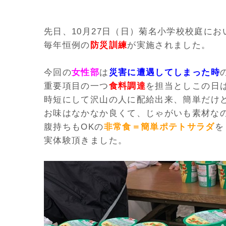
先日、10月27日（日）菊名小学校校庭にお
毎年恒例の
防災訓練
が実施されました。
今回の
女性部
は
災害に遭遇してしまった時
重要項目の一つ
食料調達
を担当とし
この日
時短にして
沢山の
人
に配給出来、
簡単
だけ
お味はなかなか良くて、
じゃがいも素材な
腹持ちもOKの
非常食＝簡単ポテトサラダ
を
実体験
頂きました。