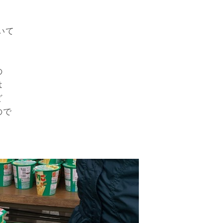
いて
の
は
ど
ので