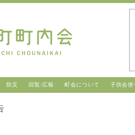
防災
回覧/広報
町会について
子供会便
告