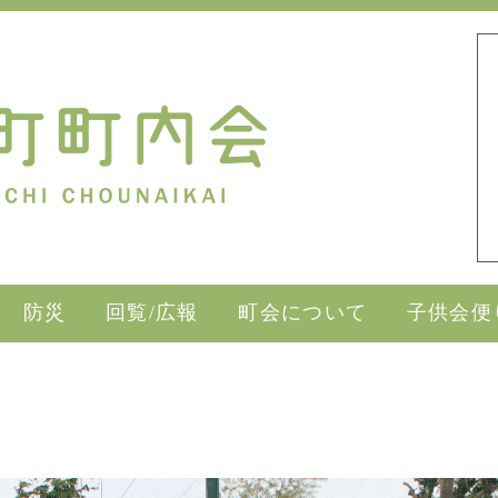
防災
回覧/広報
町会について
子供会便