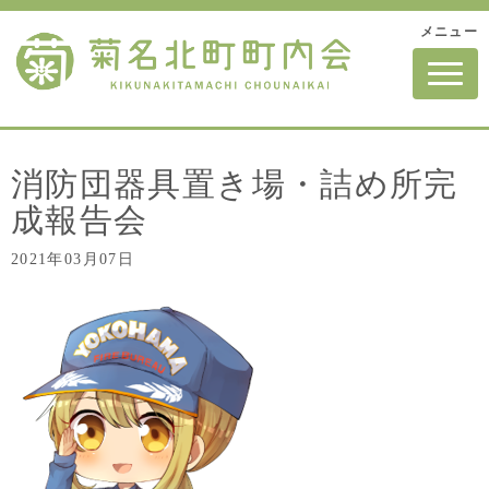
メニュー
N
a
v
i
g
a
t
消防団器具置き場・詰め所完
i
o
成報告会
n
2021年03月07日