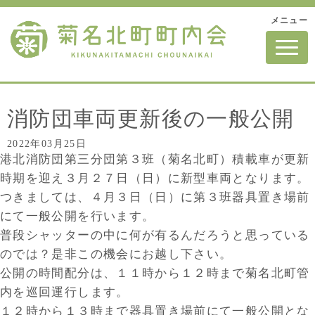
メニュー
N
a
v
i
g
a
t
消防団車両更新後の一般公開
i
o
2022年03月25日
n
港北消防団第三分団第３班（菊名北町）積載車が更新
時期を迎え３月２７日（日）に新型車両となります。
つきましては、４月３日（日）に第３班器具置き場前
にて一般公開を行います。
普段シャッターの中に何が有るんだろうと思っている
のでは？是非この機会にお越し下さい。
公開の時間配分は、１１時から１２時まで菊名北町管
内を巡回運行します。
１２時から１３時まで器具置き場前にて一般公開とな