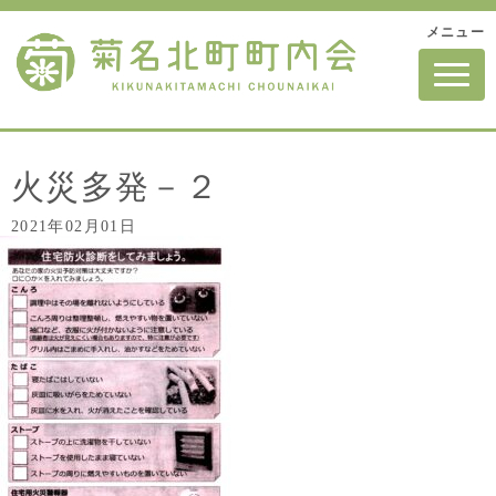
メニュー
N
a
v
i
g
a
t
火災多発－２
i
o
2021年02月01日
n