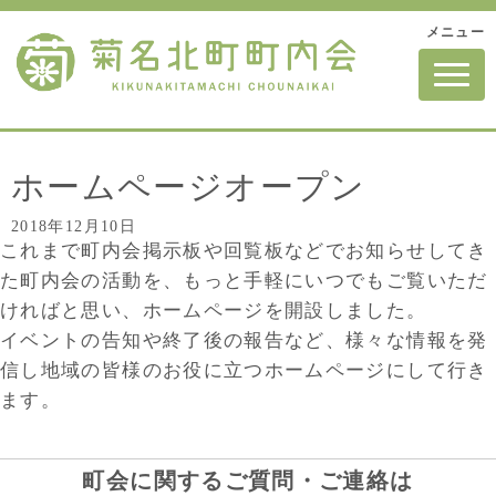
メニュー
N
a
v
i
g
a
t
ホームページオープン
i
o
2018年12月10日
n
これまで町内会掲示板や回覧板などでお知らせしてき
た町内会の活動を、もっと手軽にいつでもご覧いただ
ければと思い、ホームページを開設しました。
イベントの告知や終了後の報告など、様々な情報を発
信し地域の皆様のお役に立つホームページにして行き
ます。
町会に関するご質問・ご連絡は