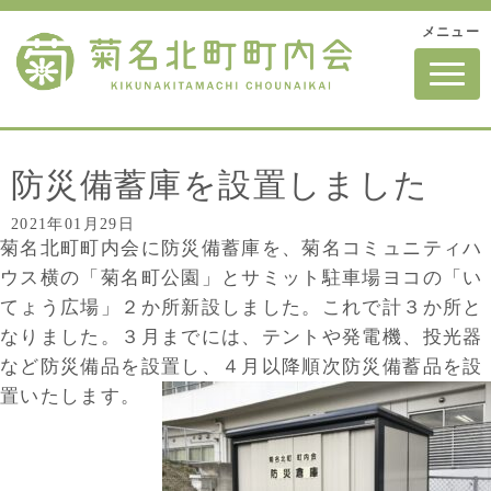
メニュー
N
a
v
i
g
a
t
防災備蓄庫を設置しました
i
o
2021年01月29日
n
菊名北町町内会に防災備蓄庫を、菊名コミュニティハ
ウス横の「菊名町公園」とサミット駐車場ヨコの「い
てょう広場」２か所新設しました。これで計３か所と
なりました。３月までには、テントや発電機、投光器
など防災備品を設置し、４月以降順次防災備蓄品を設
置いたします。