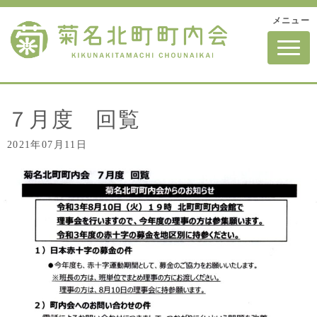
メニュー
N
a
v
i
g
a
t
７月度 回覧
i
o
2021年07月11日
n