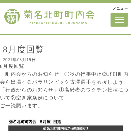
メニュー
N
a
v
i
g
a
t
8月度回覧
i
o
2021年08月19日
n
8月度回覧
「町内会からのお知らせ」①秋の行事中止②北町町内
会ら出場するパラリンピック古澤選手を応援しよう。
「行政からのお知らせ」①高齢者のワクチン接種につ
いて②空き家条例について
ご一読願います。