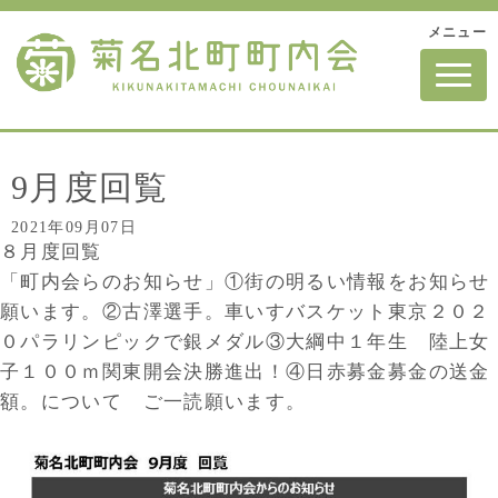
メニュー
N
a
v
i
g
a
t
9月度回覧
i
o
2021年09月07日
n
８月度回覧
「町内会らのお知らせ」①街の明るい情報をお知らせ
願います。②古澤選手。車いすバスケット東京２０２
０パラリンピックで銀メダル③大綱中１年生 陸上女
子１００ｍ関東開会決勝進出！④日赤募金募金の送金
額。について ご一読願います。