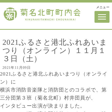
メニュー
N
a
v
i
g
a
t
2021ふるさと港北ふれあいま
i
o
つり（オンライン）１１月１
n
３日（土）
2021年11月09日
2021ふるさと港北ふれあいまつり（オンライ
ン）に
横浜市消防音楽隊と消防団とのコラボで、第
三分団第３班（菊名北町）村井団員が、
インタビュー出演が決まりました。