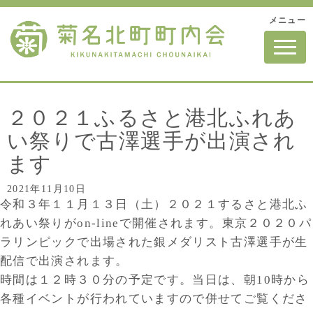
メニュー
N
a
v
i
g
a
t
２０２１ふるさと港北ふれあ
i
o
い祭りで古澤選手が出演され
n
ます
2021年11月10日
令和３年１１月１３日（土）２０２１するさと港北ふ
れあい祭りがon-lineで開催されます。東京２０２０パ
ラリンピックで出場された銀メダリスト古澤選手が生
配信で出演されます。
時間は１２時３０分の予定です。当日は、朝10時から
各種イベントが行われていますので併せてご覧くださ