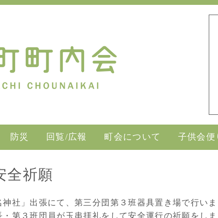
防災
回覧/広報
町会について
子供会便
安全祈願
名神社」出張にて、第三分団第３班器具置き場で行いま
長・第３班団員が玉串拝礼をして安全運行の祈願をしま