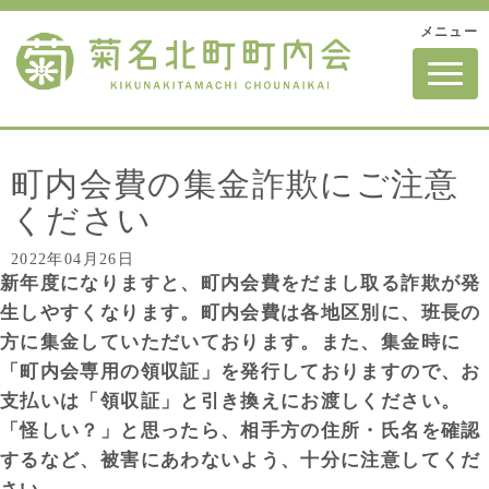
メニュー
N
a
v
i
g
a
t
町内会費の集金詐欺にご注意
i
o
ください
n
2022年04月26日
新年度になりますと、町内会費をだまし取る詐欺が発
生しやすくなります。町内会費は各地区別に、班長の
方に集金していただいております。また、集金時に
「町内会専用の領収証」を発行しておりますので、お
支払いは「領収証」と引き換えにお渡しください。
「怪しい？」と思ったら、相手方の住所・氏名を確認
するなど、被害にあわないよう、十分に注意してくだ