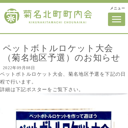
メニュー
N
a
v
i
g
a
t
ペットボトルロケット大会
i
o
（菊名地区予選）のお知らせ
n
2022年09月08日
ペットボトルロケット大会、菊名地区予選を下記の日
程で行います。
詳細は下記ポスターをご覧下さい。