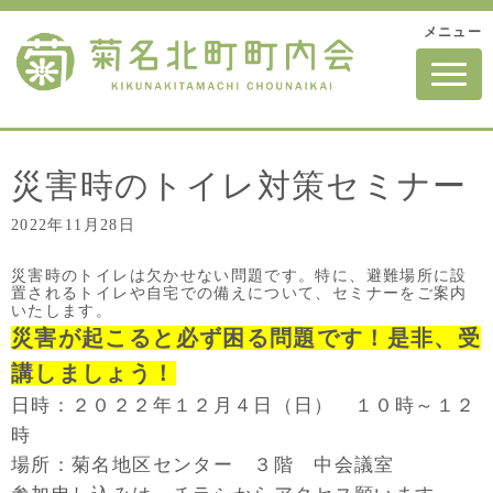
メニュー
N
a
v
i
g
a
t
災害時のトイレ対策セミナー
i
o
2022年11月28日
n
災害時のトイレは欠かせない問題です。特に、避難場所に設
置されるトイレや自宅での備えについて、セミナーをご案内
いたします。
災害が起こると必ず困る問題です！是非、受
講しましょう！
日時：２０２２年１２月４日（日） １０時～１２
時
場所：菊名地区センター ３階 中会議室