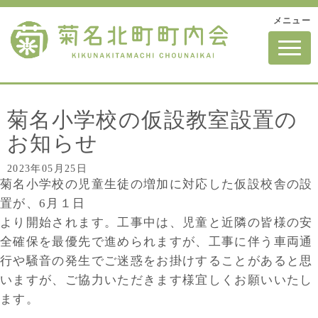
メニュー
N
a
v
i
g
a
t
菊名小学校の仮設教室設置の
i
o
お知らせ
n
2023年05月25日
菊名小学校の児童生徒の増加に対応した仮設校舎の設
置が、6月１日
より開始されます。工事中は、児童と近隣の皆様の安
全確保を最優先で進められますが、工事に伴う車両通
行や騒音の発生でご迷惑をお掛けすることがあると思
いますが、ご協力いただきます様宜しくお願いいたし
ます。