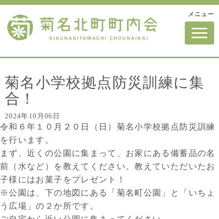
メニュー
N
a
v
i
g
a
t
菊名小学校拠点防災訓練に集
i
o
合！
n
2024年10月06日
令和６年１０月２０日（日）菊名小学校拠点防災訓練
を行います。
まず、近くの公園に集まって、お家にある備蓄品の名
前（水など）を教えてください。教えていただいたお
子様にはお菓子をプレゼント！
※公園は、下の地図にある「菊名町公園」と「いちょ
う広場」の２か所です。