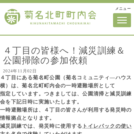
メニュー
N
a
v
i
g
a
t
４丁目の皆様へ！減災訓練＆
i
o
公園掃除の参加依頼
n
2024年11月02日
４
丁目にある菊名町公園（菊名コミュニティ
―
ハウス
横）は、
菊名北町町内会の一時避難場所として
指定しています。
つきましては、公園清掃と減災訓練
会を下記日時に実施いたします。
一時避難場所は、
４
丁目の皆さんが利用する発災時の
情報拠点となります。
減災訓練では、発災時に使用する
トイレパックの使い