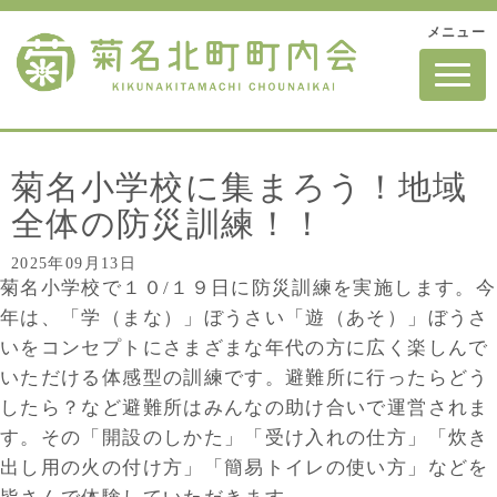
メニュー
N
a
v
i
g
a
t
菊名小学校に集まろう！地域
i
o
全体の防災訓練！！
n
2025年09月13日
菊名小学校で１０/１９日に防災訓練を実施します。今
年は、「学（まな）」ぼうさい「遊（あそ）」ぼうさ
いをコンセプトにさまざまな年代の方に広く楽しんで
いただける体感型の訓練です。避難所に行ったらどう
したら？など避難所はみんなの助け合いで運営されま
す。その「開設のしかた」「受け入れの仕方」「炊き
出し用の火の付け方」「簡易トイレの使い方」などを