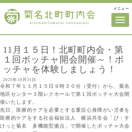
メニュー
N
a
v
i
g
a
t
11月１５日！北町町内会・第
i
o
１回ボッチャ開会開催～！ボ
n
ッチャを体験しましょう！
2025年10月31日
令和７年１１月１５日９時３０分（受付）から、菊名
地区センター３階レクホールで第１回ボッチャ大会開
催いたします。
先日、医療的ケアを必要とする重症心身障がい児者を
医療的ケアをする社会福祉法人 横浜共生会「び・す
けっと菊名 多機能型拠点」で開催したボッチャ大会