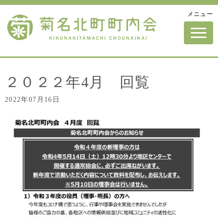
メニュー
N
a
v
i
g
a
t
２０２２年4月 回覧
i
o
2022年07月16日
n