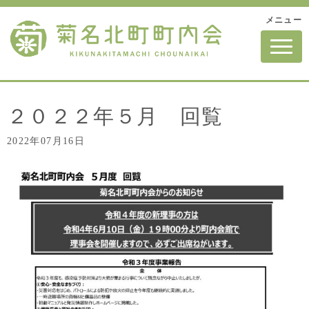
メニュー
N
a
v
i
g
a
t
２０２２年５月 回覧
i
o
2022年07月16日
n