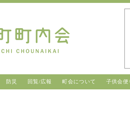
防災
回覧/広報
町会について
子供会便