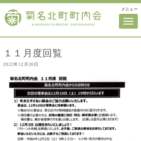
メニュー
N
a
v
i
g
a
t
１１月度回覧
i
o
2022年12月20日
n