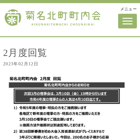
メニュー
N
a
v
i
g
a
t
2月度回覧
i
o
2023年02月12日
n