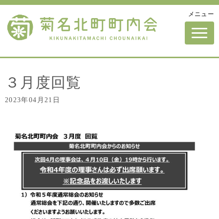
メニュー
N
a
v
i
g
a
t
３月度回覧
i
o
2023年04月21日
n