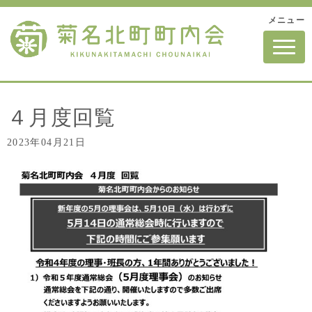
メニュー
N
a
v
i
g
a
t
４月度回覧
i
o
2023年04月21日
n