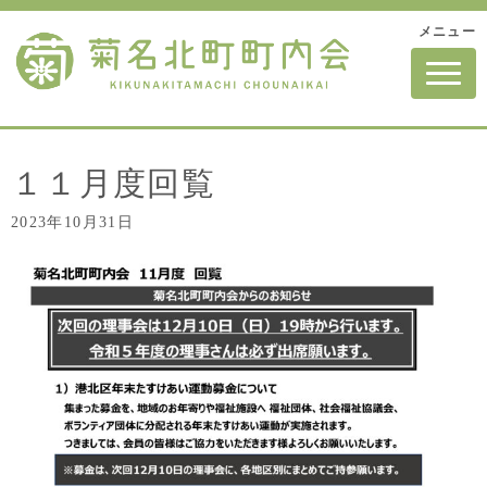
メニュー
N
a
v
i
g
a
t
１１月度回覧
i
o
2023年10月31日
n