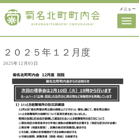
メニュー
N
a
v
i
g
a
t
２０２５年１２月度
i
o
2025年12月03日
n