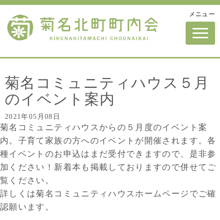
メニュー
N
a
v
i
g
a
t
菊名コミュニティハウス５月
i
o
のイベント案内
n
2021年05月08日
菊名コミュニティハウスからの５月度のイベント案
内。子育て家族の方へのイベントが開催されます。各
種イベントのお申込はまだ受付できますので、是非参
加ください！新着本も掲載しておりますので併せてご
覧ください。
詳しくは菊名コミュニティハウスホームページでご確
認願います。