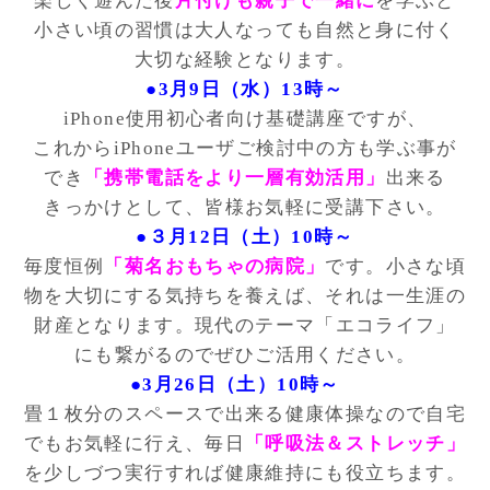
楽しく遊んだ後
片付けも親子で一緒に
を学ぶと
小さい頃の習慣は大人なっても自然と身に付く
大切な経験となります。
●3月9日（水）13時～
iPhone使用初心者向け基礎講座ですが、
これからiPhoneユーザご検討中の方も学ぶ事が
でき
「携帯電話をより一層有効活用」
出来る
きっかけとして、皆様お気軽に受講下さい。
●３月12日（土）10時～
毎度恒例
「菊名おもちゃの病院」
です。小さな頃
物を大切にする気持ちを養えば、それは一生涯の
財産となります。現代のテーマ「エコライフ」
にも繋がるのでぜひご活用ください。
●3月26日（土）10時～
畳１枚分のスペースで出来る健康体操なので自宅
でもお気軽に行え、毎日
「呼吸法＆ストレッチ」
を少しづつ実行すれば健康維持にも役立ちます。