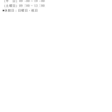
（平 日）09︓00 ~ 19︓00
（土曜日）09︓00 ~ 13︓00
■休館日：日曜日・祝日