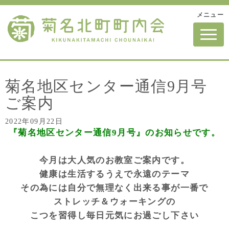
メニュー
N
a
v
i
g
a
t
菊名地区センター通信9月号
i
o
ご案内
n
2022年09月22日
『菊名地区センター通信9月号』のお知らせです。
今月は大人気のお教室ご案内です。
健康は生活するうえで永遠のテーマ
その為には自分で無理なく出来る事が一番で
ストレッチ＆ウォーキングの
こつを習得し毎日元気にお過ごし下さい