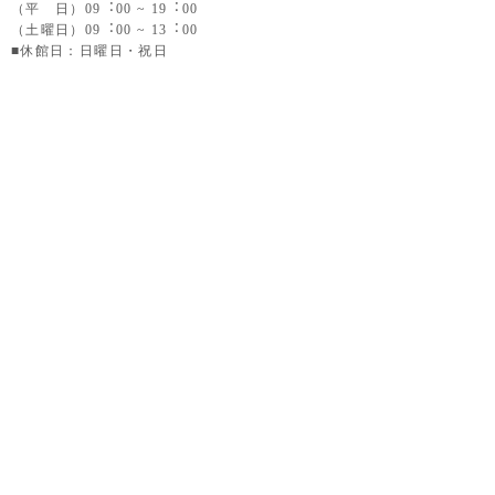
（平 日）09︓00 ~ 19︓00
（土曜日）09︓00 ~ 13︓00
■休館日：日曜日・祝日