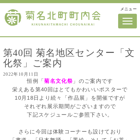
メニュー
N
a
v
i
g
a
t
第40回 菊名地区センター「文
i
o
化祭」ご案内
n
2022年10月11日
恒例「
菊名文化祭
」のご案内です
栄えある第40回はとてもかわいいポスターで
10月18日より続々「作品展」を開催ですが
それぞれ展示期間がございますので
下記スケジュール
ご参照下さい。
さらに今回は体験コーナーも設けており