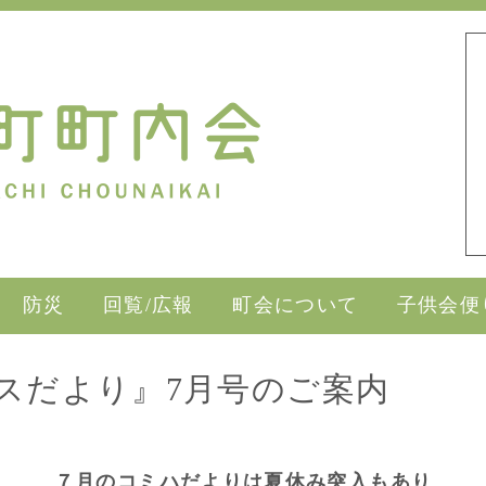
防災
回覧/広報
町会について
子供会便
スだより』7月号のご案内
７月のコミハだよりは夏休み突入もあり