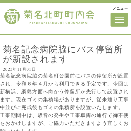
メニュー
N
a
v
i
g
a
t
菊名記念病院脇にバス停留所
i
o
が新設されます
n
2023年11月01日
菊名記念病院脇の菊名町公園前にバスの停留所が設置
され、令和６年４月から利用できる予定です。今回は
新横浜、綱島方面へ向かう停留所が先行して設置され
ます。現在ゴミの集積場がありますが、従来通り工事
中並びに完成後もゴミの集積所を設置いたします。
工事期間中は、騒音の発生や工事車両の通行で御不便
をおかけしますが、ご協力いただきますよう宜しくお