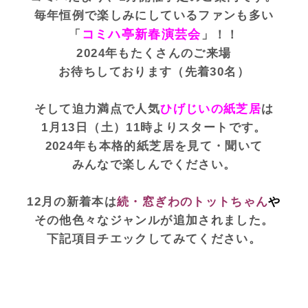
毎年恒例で楽しみにしているファンも多い
コミハ亭新春演芸会
「
」！！
2024年もたくさんの
ご来場
お待ちしております（先着30名）
そして迫力満点で人気
ひげじいの紙芝居
は
1月13日（土）11時よりスタートです。
2024年も本格的紙芝居を見て・聞いて
みんなで楽しんでください。
12月の新着本は
続・窓ぎわのトットちゃん
や
その他色々なジャンルが追加されました。
下記項目チエックしてみてください。