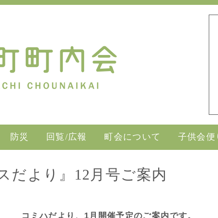
防災
回覧/広報
町会について
子供会便
スだより』12月号ご案内
コミハだより、1月開催予定のご案内です。