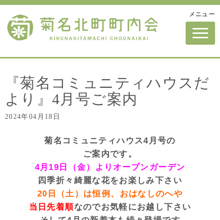
メニュー
N
a
v
i
g
a
t
『菊名コミュニティハウスだ
i
o
より』4月号ご案内
n
2024年04月18日
菊名コミュニティハウス4月号の
ご案内です。
4月19日（金）よりオープンガーデン
四季折々綺麗な花をお楽しみ
下さい
20日（土）は恒例、おはなしのへや
当日先着順
なのでお気軽にお越し下さい