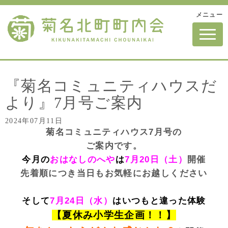
メニュー
N
a
v
i
g
a
t
『菊名コミュニティハウスだ
i
o
より』7月号ご案内
n
2024年07月11日
菊名コミュニティハウス7月号の
ご案内です。
今月の
おはなしのへや
は
7月20日（土）
開催
先着順につき当日もお気軽にお越しください
そして
7月24日（水）
はいつもと違った体験
【夏休み小学生企画！！】