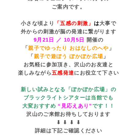
ご案内です。
小さな頃より
「五感の刺激」
は
大事で
外からの刺激が脳の発達に繋がります
9月21日 ／
10月5日
開催の
「
親子でゆったり おはなしのへや
」
「
親子で遊ぼう ぽかぽか広場
」
お気軽に参加頂
き、沢山のお友達と
楽しみながら
五感発達
にお役立て下さい
新しい試みとなる「ぽかぽか広場」の
ブラックライトシアターは当館でも
大変おすすめ
“見応えあり”
です！！
沢山のご来館お待ちしております
⬇︎ ⬇︎ ⬇︎ ⬇︎
詳細は下記ご確認ください