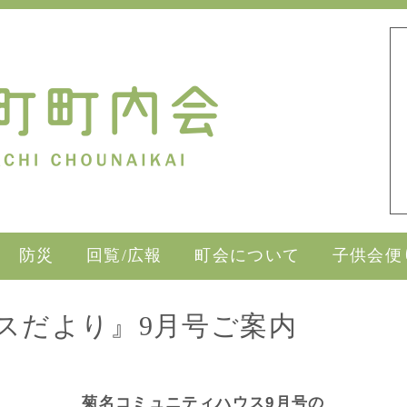
防災
回覧/広報
町会について
子供会便
スだより』9月号ご案内
菊名コミュニティハウス9月号の