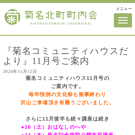
メニュー
N
a
v
i
g
a
t
『菊名コミュニティハウスだ
i
o
より』11月号ご案内
n
2024年11月12日
菊名コミュニティハウス11月号の
ご案内です。
毎年恒例の文化祭も無事終わり
沢山ご来場頂き有難うございました。
さらに11月後半も続々講座は続き
●16（土）おはなしのへや