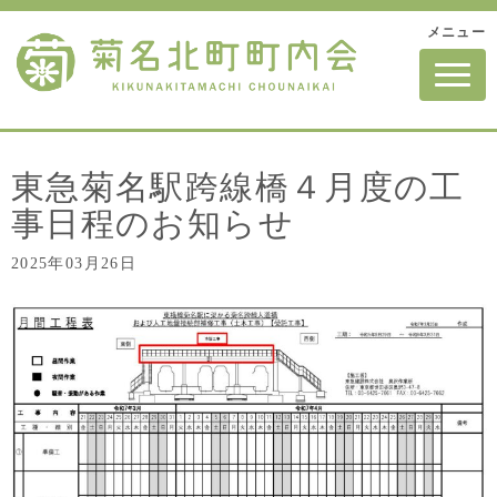
メニュー
N
a
v
i
g
a
t
東急菊名駅跨線橋４月度の工
i
o
事日程のお知らせ
n
2025年03月26日