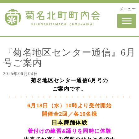
メニュー
N
a
v
i
g
a
t
『菊名地区センター通信』6月
i
o
号ご案内
n
2025年06月04日
菊名地区センター通信6月号の
ご案内です。
・・・・・・・・・・・・・・・・・・・・・・
6月18日（水）10時より受付開始
開催全2回／各10名様
日本舞踊体験
着付けの練習&踊りを同時に体験