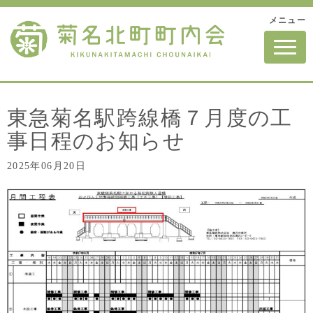
メニュー
N
a
v
i
g
a
t
東急菊名駅跨線橋７月度の工
i
o
事日程のお知らせ
n
2025年06月20日