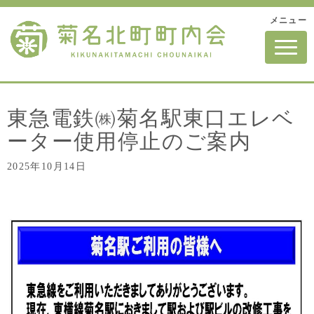
メニュー
N
a
v
i
g
a
t
東急電鉄㈱菊名駅東口エレベ
i
o
ーター使用停止のご案内
n
2025年10月14日