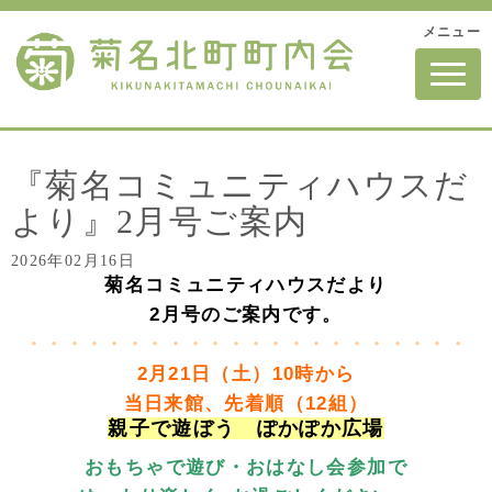
メニュー
N
a
v
i
g
a
t
『菊名コミュニティハウスだ
i
o
より』2月号ご案内
n
2026年02月16日
菊名コミュニティハウスだより
2
月号のご案内です。
・・・・・・・・・・・・・・・・・・・・・・
2月21日（土）10時から
当日来館、先着順（12組）
親子で遊ぼう ぽかぽか広場
おもちゃで遊び・おはなし会参加で