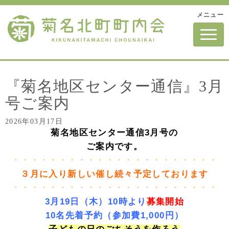
メニュー
N
a
v
i
g
a
t
『菊名地区センター通信』3月
i
o
号ご案内
n
2026年03月17日
菊名地区センター通信3月号の
ご案内です。
・・・・・・・・・・・・・・・・・・・・・・
３月に入り新しい催し続々予定しております
・・・・・・・・・・・・・・・・・・・・・・
3月19日（木）10時より
募集開始
10名先着予約（参加費1,000円）