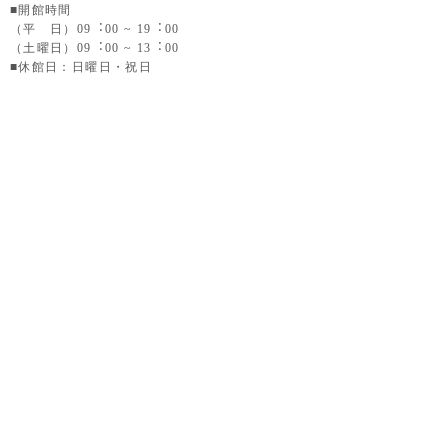
■開館時間
（平 日）09︓00 ~ 19︓00
（土曜日）09︓00 ~ 13︓00
■休館日：日曜日・祝日