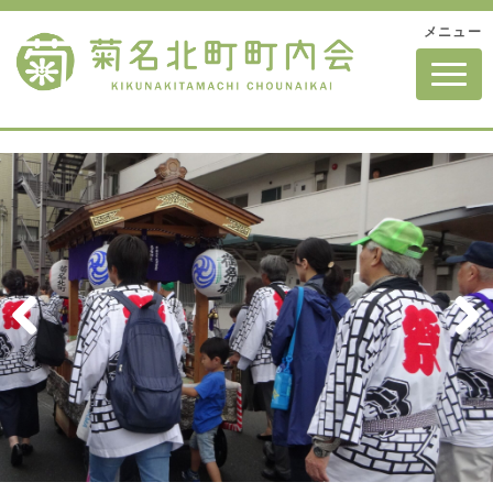
メニュー
N
a
v
i
g
a
t
i
o
n
Pre
Nex
vio
t
us