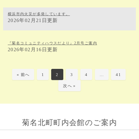
横浜市内火災が多発しています。
2026年02月21日更新
『菊名コミュニティハウスだより』2月号ご案内
2026年02月16日更新
« 前へ
1
2
3
4
…
41
次へ »
菊名北町町内会館のご案内