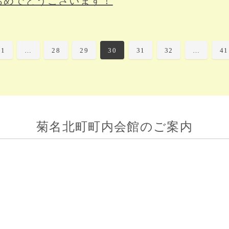
おめでとうございます！
1
…
28
29
30
31
32
…
41
菊名北町町内会館のご案内