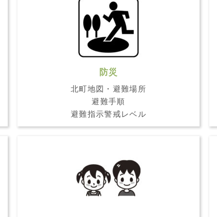
防災
北町地図・避難場所
避難手順
避難指示警戒レベル