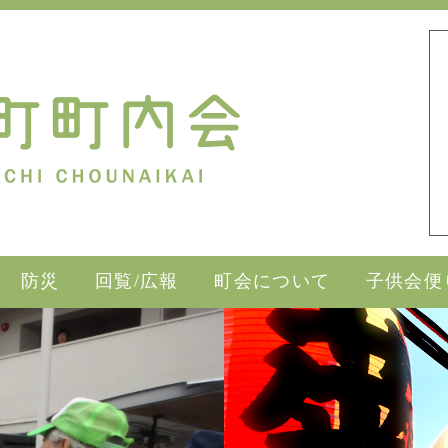
防災
回覧/広報
町会について
子供会便