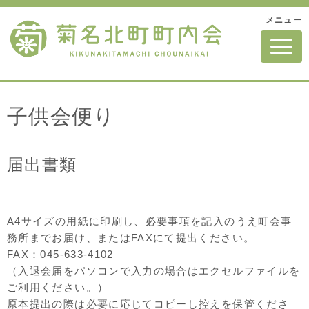
メニュー
N
a
v
i
g
a
t
子供会便り
i
o
n
届出書類
A4サイズの用紙に印刷し、必要事項を記入のうえ町会事
務所までお届け、またはFAXにて提出ください。
FAX：045-633-4102
（入退会届をパソコンで入力の場合はエクセルファイルを
ご利用ください。）
原本提出の際は必要に応じてコピーし控えを保管くださ